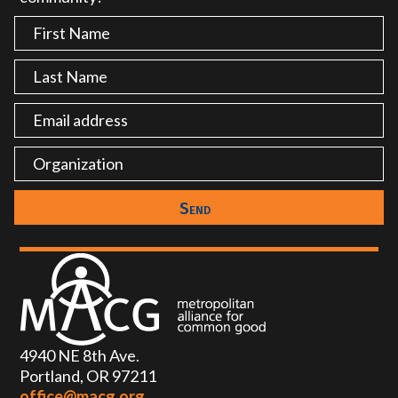
4940 NE 8th Ave.
Portland, OR 97211
office@macg.org